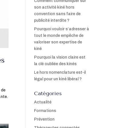
Comment communiquer sur
son activité kiné hors
convention sans faire de
publicité interdite ?
Pourquoi vouloir s’adresser à
tout le monde empêche de
valoriser son expertise de
kiné
Pourquoi la vision claire est
es
la clé oubliée des kinés
Le hors nomenclature est-il
légal pour un kiné libéral ?
 de
Catégories
ante.
Actualité
Formations
Prévention
Thérapeutes connectés