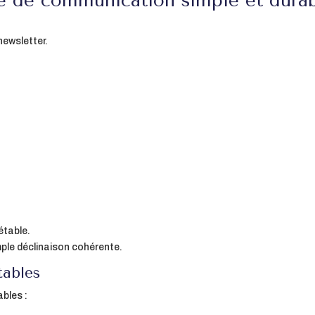
e de communication simple et dura
 newsletter.
étable.
ple déclinaison cohérente.
tables
bles :