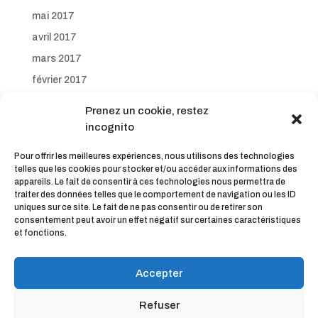
mai 2017
avril 2017
mars 2017
février 2017
janvier 2017
Prenez un cookie, restez
décembre 2016
incognito
novembre 2016
Pour offrir les meilleures expériences, nous utilisons des technologies
octobre 2016
telles que les cookies pour stocker et/ou accéder aux informations des
appareils. Le fait de consentir à ces technologies nous permettra de
septembre 2016
traiter des données telles que le comportement de navigation ou les ID
uniques sur ce site. Le fait de ne pas consentir ou de retirer son
consentement peut avoir un effet négatif sur certaines caractéristiques
et fonctions.
Accepter
Refuser