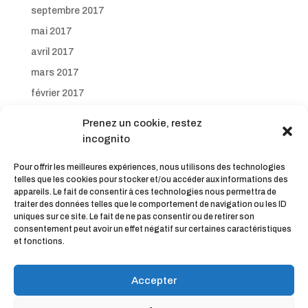
septembre 2017
mai 2017
avril 2017
mars 2017
février 2017
janvier 2017
Prenez un cookie, restez
décembre 2016
incognito
novembre 2016
Pour offrir les meilleures expériences, nous utilisons des technologies
octobre 2016
telles que les cookies pour stocker et/ou accéder aux informations des
appareils. Le fait de consentir à ces technologies nous permettra de
septembre 2016
traiter des données telles que le comportement de navigation ou les ID
uniques sur ce site. Le fait de ne pas consentir ou de retirer son
consentement peut avoir un effet négatif sur certaines caractéristiques
et fonctions.
Accepter