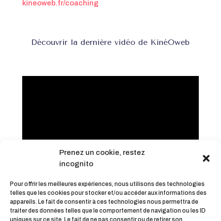
kineoweb.fr/coaching
Découvrir la dernière vidéo de KinéOweb
Prenez un cookie, restez
incognito
Pour offrir les meilleures expériences, nous utilisons des technologies
telles que les cookies pour stocker et/ou accéder aux informations des
appareils. Le fait de consentir à ces technologies nous permettra de
traiter des données telles que le comportement de navigation ou les ID
uniques sur ce site. Le fait de ne pas consentir ou de retirer son