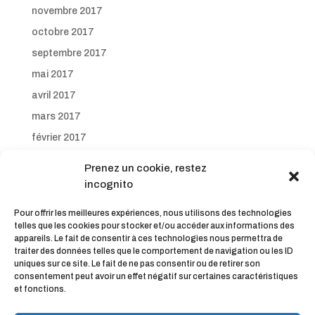
novembre 2017
octobre 2017
septembre 2017
mai 2017
avril 2017
mars 2017
février 2017
janvier 2017
Prenez un cookie, restez
décembre 2016
incognito
novembre 2016
Pour offrir les meilleures expériences, nous utilisons des technologies
octobre 2016
telles que les cookies pour stocker et/ou accéder aux informations des
appareils. Le fait de consentir à ces technologies nous permettra de
septembre 2016
traiter des données telles que le comportement de navigation ou les ID
uniques sur ce site. Le fait de ne pas consentir ou de retirer son
consentement peut avoir un effet négatif sur certaines caractéristiques
et fonctions.