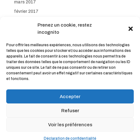
mars 2017
février 2017
janvier 2017
Prenez un cookie, restez
décembre 2016
incognito
novembre 2016
Pour offrir les meilleures expériences, nous utilisons des technologies
octobre 2016
telles que les cookies pour stocker et/ou accéder aux informations des
appareils. Le fait de consentir à ces technologies nous permettra de
septembre 2016
traiter des données telles que le comportement de navigation ou les ID
uniques sur ce site. Le fait de ne pas consentir ou de retirer son
consentement peut avoir un effet négatif sur certaines caractéristiques
et fonctions.
Accepter
Refuser
© KinéOweb | L'agence web des Kinésithérapeutes et
Voir les préférences
Ostéopathes connectés |
Mentions légales |
CGV
Déclaration de confidentialité