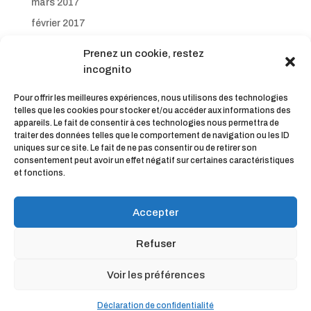
mars 2017
février 2017
janvier 2017
Prenez un cookie, restez
décembre 2016
incognito
novembre 2016
Pour offrir les meilleures expériences, nous utilisons des technologies
octobre 2016
telles que les cookies pour stocker et/ou accéder aux informations des
appareils. Le fait de consentir à ces technologies nous permettra de
septembre 2016
traiter des données telles que le comportement de navigation ou les ID
uniques sur ce site. Le fait de ne pas consentir ou de retirer son
consentement peut avoir un effet négatif sur certaines caractéristiques
et fonctions.
Accepter
Refuser
© KinéOweb | L'agence web des Kinésithérapeutes et
Voir les préférences
Ostéopathes connectés |
Mentions légales |
CGV
Déclaration de confidentialité