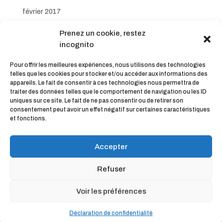
février 2017
janvier 2017
Prenez un cookie, restez
décembre 2016
incognito
novembre 2016
Pour offrir les meilleures expériences, nous utilisons des technologies
octobre 2016
telles que les cookies pour stocker et/ou accéder aux informations des
appareils. Le fait de consentir à ces technologies nous permettra de
septembre 2016
traiter des données telles que le comportement de navigation ou les ID
uniques sur ce site. Le fait de ne pas consentir ou de retirer son
consentement peut avoir un effet négatif sur certaines caractéristiques
et fonctions.
Accepter
Refuser
© KinéOweb | L'agence web des Kinésithérapeutes et
Voir les préférences
Ostéopathes connectés |
Mentions légales |
CGV
Déclaration de confidentialité