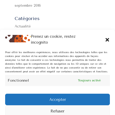
septembre 2016
Catégories
Actualité
Formations
Prenez un cookie, restez
Non classé
incognito
Prévention
Pour offrir les meilleures expériences, nous utilisons des technologies telles que les
cookies pour stocker et/ou accéder aux informations des appareils de façons
Thérapeutes connectés
anonyme. Le fait de consentir à ces technologies nous permettra de traiter des
données telles que le comportement de navigation ou les ID uniques sur ce site et
ainsi d'améliorer votre expérience. Le fait de ne pas consentir ou de retirer son
Méta
consentement peut avoir un effet négatif sur certaines caractéristiques et fonctions.
Connexion
Fonctionnel
Toujours activé
Flux des publications
Flux des commentaires
Accepter
Site de WordPress-FR
Refuser