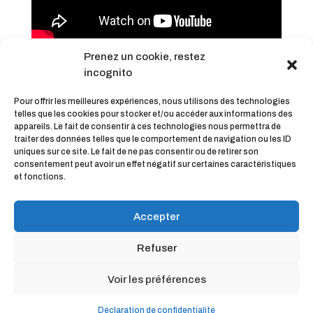
Prenez un cookie, restez
incognito
Pour offrir les meilleures expériences, nous utilisons des technologies
telles que les cookies pour stocker et/ou accéder aux informations des
appareils. Le fait de consentir à ces technologies nous permettra de
traiter des données telles que le comportement de navigation ou les ID
uniques sur ce site. Le fait de ne pas consentir ou de retirer son
Partager
consentement peut avoir un effet négatif sur certaines caractéristiques
et fonctions.
Accepter
Refuser
© KinéOweb | L'agence web des Kinésithérapeutes et
Voir les préférences
Ostéopathes connectés |
Mentions légales |
CGV
Déclaration de confidentialité