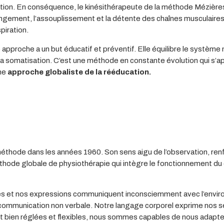
tion. En conséquence, le kinésithérapeute de la méthode Mézières 
ongement, l’assouplissement et la détente des chaînes musculaire
piration.
 approche a un but éducatif et préventif. Elle équilibre le systèm
 la somatisation. C’est une méthode en constante évolution qui s’
une
approche globaliste de la rééducation.
e dans les années 1960. Son sens aigu de l’observation, renforcé
thode globale de physiothérapie qui intègre le fonctionnement du c
s et nos expressions communiquent inconsciemment avec l’environ
e communication non verbale. Notre langage corporel exprime nos 
nt bien réglées et flexibles, nous sommes capables de nous adapte