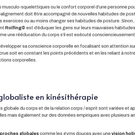
rs musculo-squelettiques ou le confort corporel d’une personne po
 réalignement doit être accompagné de nouvelles habitudes de pos
rtains exercices ou au moins changer ses habitudes de posture. Sinon,
ent
Rolfing©
est d’éduquer les gens sur leurs mauvaises habitudes
me une rééducation du corps s’il est exécuté consciencieusement
évelopper sa conscience corporelle en focalisant son attention su
ue soit en constant les points précédents et en les reliant à notr
tions corporelles.
globaliste en kinésithérapie
globale du corps et de la relation corps / esprit sont variées et ap
uelles mais également sur des données empiriques avec plusieurs
proches globales
comme les gyms douces avec une
vision hol