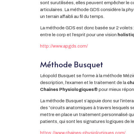
sont surutilisées, elles peuvent empêcher le c
articulaires. La méthode GDS considère la phys
un terrain affaibli au fil du temps.
La méthode GDS est donc basée sur 2 volets: 
entre le corp et l’esprit pour une vision
holisti
http://www.apgds.com/
Méthode Busquet
Léopold Busquet se forme à la méthode Méziè
description, l’examen et le traitement de la
cha
Chaînes Physiologiques®
pour mieux répond
La méthode Busquet s’appuie donc sur l’interac
des “circuits anatomiques à travers lesquels s
mettre en place un traitement personnalisé q
patients, qui sont les signatures logiques de 
https://www.chaines-physiologiques.com/