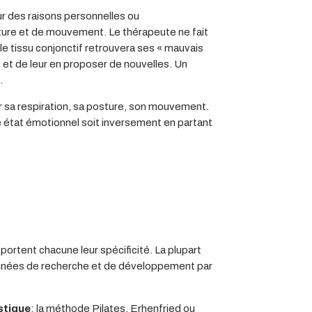
ur des raisons personnelles ou
ture et de mouvement. Le thérapeute ne fait
 le tissu conjonctif retrouvera ses « mauvais
 et de leur en proposer de nouvelles. Un
.
r sa respiration, sa posture, son mouvement.
e état émotionnel soit inversement en partant
portent chacune leur spécificité. La plupart
 années de recherche et de développement par
istique
: la méthode Pilates, Erhenfried ou