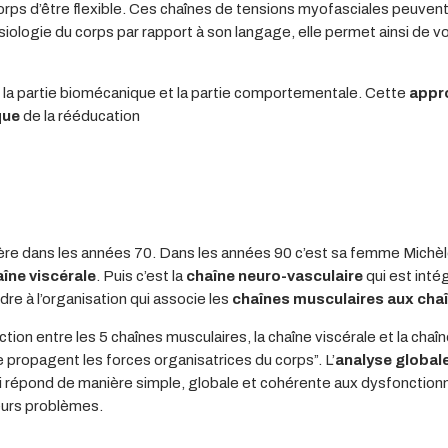
orps d’être flexible. Ces chaînes de tensions myofasciales peuvent 
iologie du corps par rapport à son langage, elle permet ainsi de 
la partie biomécanique et la partie comportementale. Cette
appro
que
de la rééducation
re dans les années 70. Dans les années 90 c’est sa femme Michèl
îne viscérale
. Puis c’est la
chaîne neuro-vasculaire
qui est inté
re à l’organisation qui associe les
chaînes musculaires aux chaî
tion entre les 5 chaînes musculaires, la chaîne viscérale et la cha
e propagent les forces organisatrices du corps”. L’
analyse global
ui répond de manière simple, globale et cohérente aux dysfonctio
leurs problèmes.