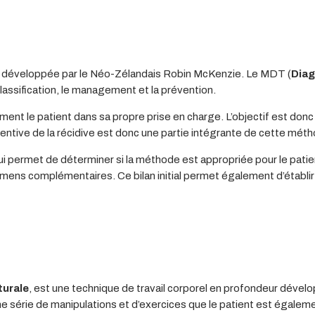
développée par le Néo-Zélandais Robin McKenzie. Le MDT (
Diag
lassification, le management et la prévention.
ent le patient dans sa propre prise en charge. L’objectif est donc d
entive de la récidive est donc une partie intégrante de cette mét
qui permet de déterminer si la méthode est appropriée pour le patient
amens complémentaires. Ce bilan initial permet également d’établi
turale
, est une technique de travail corporel en profondeur dévelo
 série de manipulations et d’exercices que le patient est égalemen