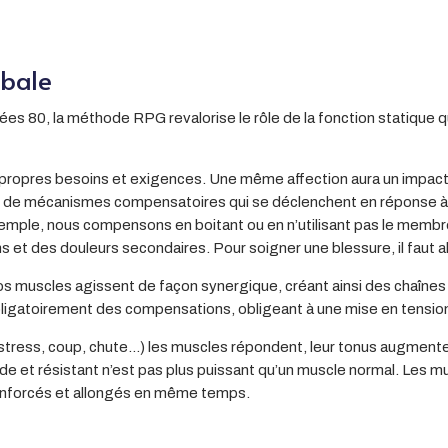
obale
s 80, la méthode RPG revalorise le rôle de la fonction statique qu
ropres besoins et exigences. Une même affection aura un impact 
e mécanismes compensatoires qui se déclenchent en réponse à to
r exemple, nous compensons en boitant ou en n’utilisant pas le 
et des douleurs secondaires. Pour soigner une blessure, il faut all
nos muscles agissent de façon synergique, créant ainsi des chaînes
ligatoirement des compensations, obligeant à une mise en tension
stress, coup, chute…) les muscles répondent, leur tonus augmente e
ide et résistant n’est pas plus puissant qu’un muscle normal. Les m
 renforcés et allongés en même temps.