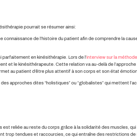
ésithérapie pourrait se résumer ainsi:
une connaissance de l’histoire du patient afin de comprendre la cau
i parfaitement en kinésithérapie. Lors de l’
interview sur la méthod
ient et le kinésithérapeute. Cette relation va au-delà de l’approc
met au patient d’être plus attentif à son corps et son état émotion
des approches dites “holistiques” ou “globalistes” qui mettent l’a
 est reliée au reste du corps grâce à la solidarité des muscles, qu
t trop tendues et raccourcies, ce qui entraîne des restrictions d