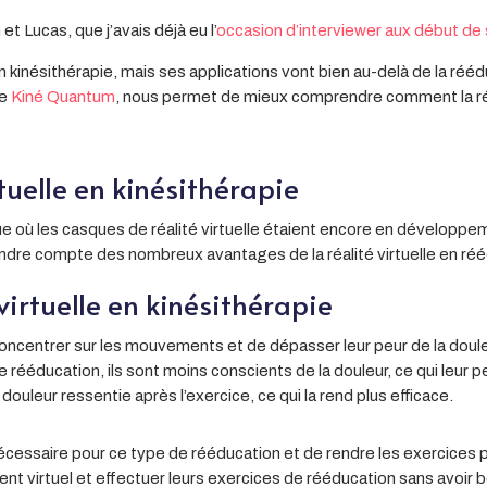
et Lucas, que j’avais déjà eu l’
occasion d’interviewer aux début de
e en kinésithérapie, mais ses applications vont bien au-delà de la ré
de
Kiné Quantum
, nous permet de mieux comprendre comment la réali
rtuelle en kinésithérapie
e où les casques de réalité virtuelle étaient encore en développ
e rendre compte des nombreux avantages de la réalité virtuelle en réé
 virtuelle en kinésithérapie
concentrer sur les mouvements et de dépasser leur peur de la douleur
de rééducation, ils sont moins conscients de la douleur, ce qui leur 
a douleur ressentie après l’exercice, ce qui la rend plus efficace.
e nécessaire pour ce type de rééducation et de rendre les exercices
virtuel et effectuer leurs exercices de rééducation sans avoir 