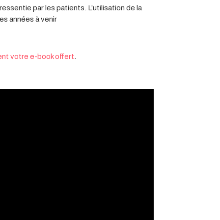
essentie par les patients. L’utilisation de la
les années à venir
nt votre e-book offert
.