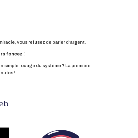
miracle, vous refusez de parler d’argent.
ors foncez !
n un simple rouage du système ? La première
inutes !
web