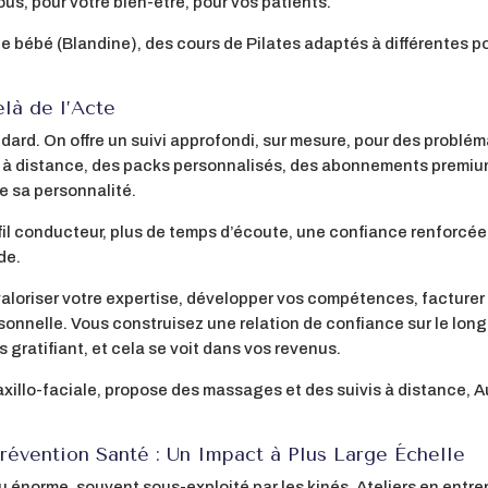
s, pour votre bien-être, pour vos patients.
bébé (Blandine), des cours de Pilates adaptés à différentes pop
elà de l’Acte
ndard. On offre un suivi approfondi, sur mesure, pour des probl
 ou à distance, des packs personnalisés, des abonnements premi
de sa personnalité.
 fil conducteur, plus de temps d’écoute, une confiance renforcé
de.
 valoriser votre expertise, développer vos compétences, facture
sonnelle. Vous construisez une relation de confiance sur le lon
s gratifiant, et cela se voit dans vos revenus.
xillo-faciale, propose des massages et des suivis à distance, Au
révention Santé : Un Impact à Plus Large Échelle
au énorme, souvent sous-exploité par les kinés. Ateliers en ent