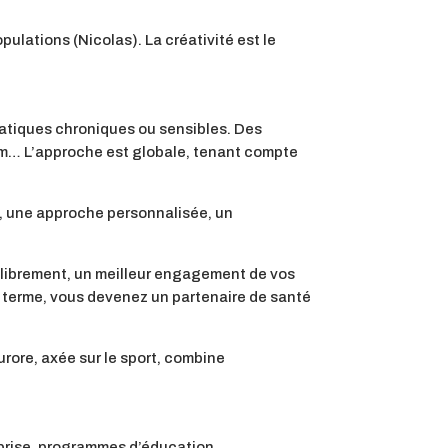
ulations (Nicolas). La créativité est le
ématiques chroniques ou sensibles. Des
um… L’approche est globale, tenant compte
e, une approche personnalisée, un
r librement, un meilleur engagement de vos
g terme, vous devenez un partenaire de santé
rore, axée sur le sport, combine
reprise, programmes d’éducation