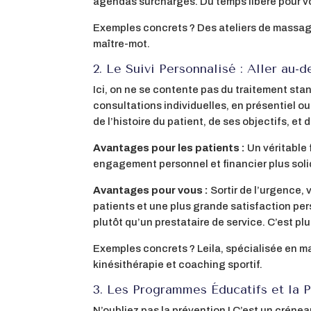
agendas surchargés. Du temps libéré pour vou
Exemples concrets ? Des ateliers de massage 
maître-mot.
2. Le Suivi Personnalisé : Aller au-d
Ici, on ne se contente pas du traitement sta
consultations individuelles, en présentiel
de l’histoire du patient, de ses objectifs, et 
Avantages pour les patients :
Un véritable
engagement personnel et financier plus soli
Avantages pour vous :
Sortir de l’urgence,
patients et une plus grande satisfaction per
plutôt qu’un prestataire de service. C’est plu
Exemples concrets ? Leila, spécialisée en ma
kinésithérapie et coaching sportif.
3. Les Programmes Éducatifs et la P
N’oubliez pas la prévention ! C’est un créne