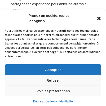
partager son expérience pour aider les autres à
réussir.
Prenez un cookie, restez
incognito
Pour offrir les meilleures expériences, nous utilisons des technologies
telles que les cookies pour stocker et/ou accéder aux informations des
appareils. Le fait de consentir à ces technologies nous permettra de
traiter des données telles que le comportement de navigation ou les ID
uniques sur ce site. Le fait de ne pas consentir ou de retirer son
Partager
consentement peut avoir un effet négatif sur certaines caractéristiques
et fonctions.
Accepter
Refuser
© KinéOweb | L'agence web des Kinésithérapeutes et
Voir les préférences
Ostéopathes connectés |
Mentions légales |
CGV
Déclaration de confidentialité