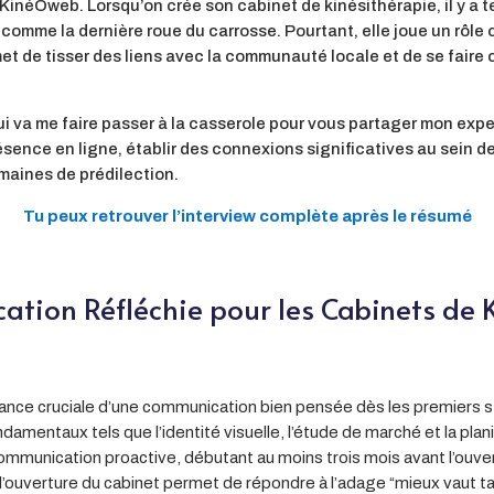
KinéOweb. Lorsqu’on crée son cabinet de kinésithérapie, il y a 
mme la dernière roue du carrosse. Pourtant, elle joue un rôle c
met de tisser des liens avec la communauté locale et de se faire
i va me faire passer à la casserole pour vous partager mon exper
ésence en ligne, établir des connexions significatives au sein 
maines de prédilection.
Tu peux retrouver l’interview complète après le résumé
ation Réfléchie pour les Cabinets de 
tance cruciale d’une communication bien pensée dès les premiers st
amentaux tels que l’identité visuelle, l’étude de marché et la plan
e communication proactive, débutant au moins trois mois avant l’ouve
uverture du cabinet permet de répondre à l’adage “mieux vaut tar