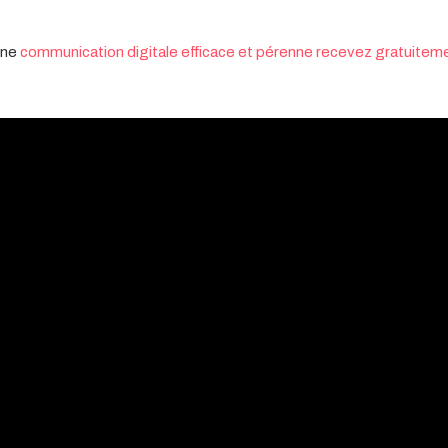
une
communication digitale efficace et pérenne recevez gratuiteme